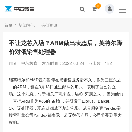
0
首页
关于我们
首页
新闻资讯
信创资讯
产品中心
不让龙芯入场？ARM做出表态后，英特尔降
价对俄销售处理器
技术方案
作者：中芯教育
发布时间：2022-03-24
点击数：
182
新闻资讯
继英特尔和
AMD
宣布暂停在俄销售业务后不久，作为三巨头之
资源中心
一的
ARM
，也在
3
月
18
日通过邮件的形式，表明了自己的立
场。这个消息，对于相关厂商来说，堪称“灭顶之灾”。因为他们
人才招聘
一直把
ARM
作为
X86
的“备胎”，并研发了
Elbrus
、
Baikal
、
Skif
等处理器，现在却都成了梦幻泡影。从云服务商
Yandex
到
联系我们
搜索引擎公司
Yandex
都表示：若无替代产品，公司将受到重大
影响。