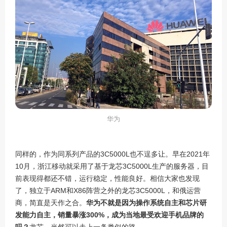
华为
同样的，作为同系列产品的
3C5000L
也不逞多让。早在
2021
年
10
月，浙江移动就采用了基于龙芯
3C5000L
生产的服务器，目
前表现得都还不错，运行稳定，性能良好。相信大家也发现
了，独立于
ARM
和
X86
阵营之外的龙芯
3C5000L
，和俄运营
商，简直是天作之合。
华为不就是因为操作系统自主和芯片研
发能力自主，销量暴涨
300%
，成为当地最受欢迎手机品牌的
吗？
龙芯，当然可以走上一条类似的路。