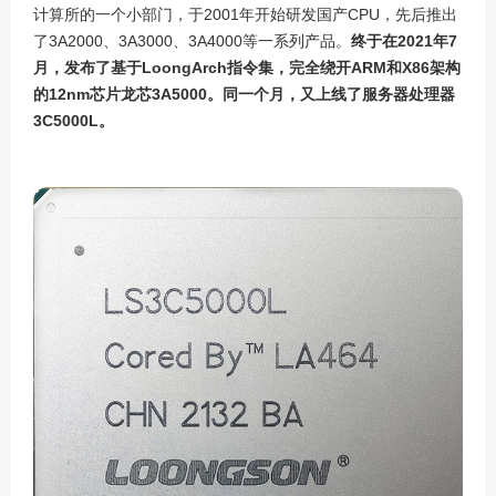
计算所的一个小部门，于
2001
年开始研发国产
CPU
，先后推出
了
3A2000
、
3A3000
、
3A4000
等一系列产品。
终于在
2021
年
7
月，发布了基于
LoongArch
指令集，完全绕开
ARM
和
X86
架构
的
12nm
芯片龙芯
3A5000
。同一个月，又上线了服务器处理器
3C5000L
。