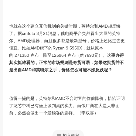
也就在这个建立互信机制的关键时期，英特尔和
AMD
却反悔
了。据
cnBeta 3
月
21
消息，俄电商平台突然冒出大量的英特
尔、
AMD
处理器，而且很多都是最新型号，价格上还比过去更
便宜。比如
AMD
旗下的
Ryzen 9 5950X
，就从原本
的
271350
卢布，降至
125964
卢布（约
7690
元）。这
事办得
其实挺难看的，正常的市场规则是奇货可居，如果这批货并不
是出自
AMD
和英特尔之手，价格怎么可能不涨反跌呢？
值得一提的是，英特尔和
AMD
不合时宜的偷偷降价，恰恰证明
了龙芯中科已有坐上谈判桌的实力。而俄厂商在大是大非面
前，必然会做出一个最稳妥的选择。
（李双喜）
加入收藏