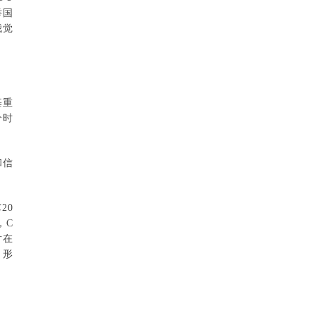
举国
我觉
基重
个时
和信
20
，C
片在
，形