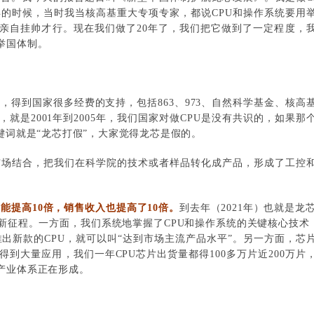
06年的时候，当时我当核高基重大专项专家，都说CPU和操作系统要用
理亲自挂帅才行。现在我们做了20年了，我们把它做到了一定程度，
举国体制。
U，得到国家很多经费的支持，包括863、973、自然科学基金、核高
，就是2001年到2005年，我们国家对做CPU是没有共识的，如果那
键词就是“龙芯打假”，大家觉得龙芯是假的。
跟市场结合，把我们在科学院的技术或者样品转化成产品，形成了工控
能提高10倍，销售收入也提高了10倍。
到去年（2021年）也就是龙芯
新征程。一方面，我们系统地掌握了CPU和操作系统的关键核心技术
出新款的CPU，就可以叫“达到市场主流产品水平”。另一方面，芯
到大量应用，我们一年CPU芯片出货量都得100多万片近200万片
产业体系正在形成。