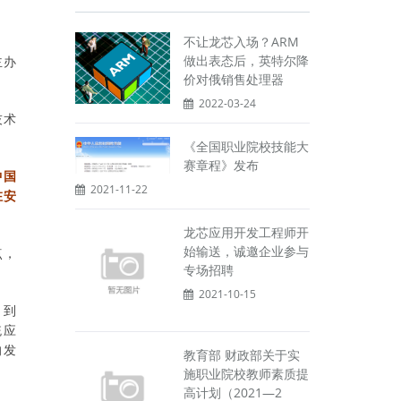
不让龙芯入场？ARM
做出表态后，英特尔降
主办
价对俄销售处理器
2022-03-24
技术
《全国职业院校技能大
赛章程》发布
中国
2021-11-22
在安
龙芯应用开发工程师开
始输送，诚邀企业参与
点，
专场招聘
2021-10-15
、到
统应
的发
教育部 财政部关于实
施职业院校教师素质提
高计划（2021—2