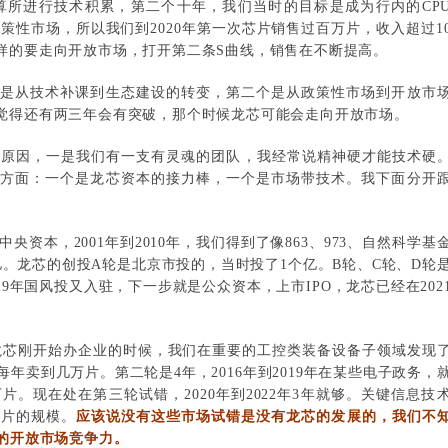
算所进行技术积累，第二个十年，我们当时的目标是成为行内的CP
策性市场，所以我们到2020年第一次芯片销售过百万片，收入超过1
样的要走向开放市场，打开第二条S曲线，销售在不断提高。
一个是从技术补课到生态建设的转变，第二个是从政策性市场到开放市
觉得还有两三年会有突破，那个时候龙芯可能会走向开放市场。
个原因，一是我们有一支有灵魂的团队，我经常说精神硬才能技术硬
个方面：一个是龙芯资本的接力棒，一个是市场带技术。我下面分开
资本，2001年到2010年，我们得到了像863、973、自然科学基
。龙芯的创投A轮是北京市投的，当时投了1个亿。B轮、C轮、D轮
019年国风投又入驻，下一步就是公众资本，上市IPO，龙芯已经在202
5年龙芯刚开始办企业的时候，我们在重要的工控类装备设备子领域发现
每年卖到几万片。第二轮是4年，2016年到2019年在某些电子政务，
片。现在处在第三轮试错，2020年到2022年3年就够。关键信息技
万片的规模。
应该说没有这些市场试错是没有龙芯的发展的，我们不
的开放市场竞争力。