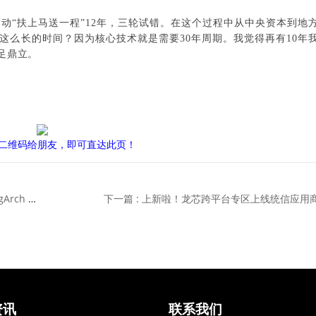
动“扶上马送一程”12年，三轮试错。在这个过程中从中央资本到地
这么长的时间？因为核心技术就是需要30年周期。我觉得再有10年
足鼎立。
二维码给朋友，即可直达此页！
上一篇 : 工业实时操作系统 SylixOS 全面支持龙芯 LoongArch 架构
下一篇 : 上新啦！龙芯跨平台专区上线统信应用
资讯
联系我们