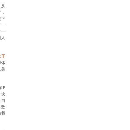
，从
”，
统下
有一
这一
国人
立于
l体
来美
IP
方块
了自
多数
为我