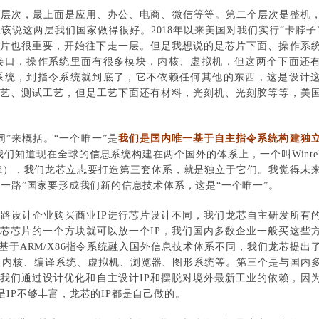
个层次，最上面是应用、办公、电商、微信等等。第二个层次是整机
该说这两层我们国家做得很好。2018年以来美国对我们实行“卡脖子
芯片也很重要，开始往下走一层。但是我想说的是芯片下面、操作系
存接口，操作系统里面有很多模块，内核、虚拟机，但这两个下面还
令系统，到指令系统就到底了，它不依赖任何其他的东西，这是设计
工艺、测试工艺，但是工艺下面还有材料，光刻机、光刻胶等等，美
”来概括。“一个唯一”是
我们是国内唯一基于自主指令系统构建独
我们知道现在全球的信息系统构建在两个国外的体系上，一个叫Winte
roid），我们龙芯立志要打造第三套体系，就是独立于它们。我觉得未
一路”国家要形成我们新的信息技术体系，这是“一个唯一”。
路设计企业购买商业IP进行芯片设计不同，我们龙芯自主研发所有的
。龙芯芯片的一个方块就可以放一个IP，我们国内多数企业一般买这些
基于ARM/X86指令系统融入国外信息技术体系不同，我们龙芯提出
S、内核、编译系统、虚拟机、浏览器、图形系统等。第三个是与国内
，我们通过设计优化和自主设计IP和摆脱对境外最新工业的依赖，因
IP不够丰富，龙芯的IP都是自己做的。