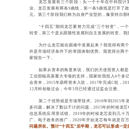
龙芯发展有三个阶段：头一个十年在中科院计
业。龙芯发展有两条S曲线，第一条S曲线是打开了政
元。第三个阶段我们称为自身产业型的，像英特尔那
“十四五”期间龙芯要努力完成“三个转变”，
转变，第三个是从跟随性发展到自主发展的转变。我
为什么龙芯能在困难中发展起来？我觉得有两
外是市场经济条件下的举国体制优势。我觉得分两
家报告一下。
如果从资本的角度来说，我们的天使投资人都是中央
工信部核高基重大专项的支持，国家给我投入4个多亿
会资本，2015年鼎晖资本入驻，2017年完成C轮，2
12月科创板过会，今年3月已经通过证监会注册。
第二个优势就是市场带技术。2010年到201
多问题，解决了数以千计的问题，2015年的时候龙芯
信息系统应用里试错。2019年的时候龙芯卖到几十万
广、电子政务的推广，2020年开始龙芯每年就是百
问题所在。预计“十四五”后半期，龙芯可以形成一定