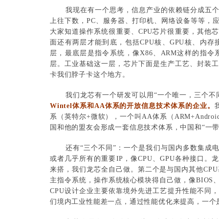
我现在有一个思考，信息产业的依赖链分成五
上往下数，PC、服务器、打印机、网络设备等等，应
大家知道操作系统很重要、CPU芯片很重要，其他
面还有两层才能到底，包括CPU核、GPU核、内
层，最底层是指令系统，像X86、ARM这样的指
层。工业基础这一层，芯片下面是生产工艺、封装
卡我们脖子卡这个地方。
我们龙芯有一个研发可以用“一个唯一，三个不同
Wintel体系和AA体系的开放信息技术体系的企业。
系（英特尔+微软），一个叫AA体系（ARM+And
国和他的盟友会形成一套信息技术体系，中国和“一带
还有“三个不同”：一个是我们与国内多数集成电
或者几乎所有的重要IP，像CPU、GPU各种接口
来搭，我们龙芯全自己做。第二个是与国内其他CPU
主指令系统，操作系统核心模块得自己做，像BIO
CPU设计企业主要依靠境外先进工艺提升性能不同
们境内工业性能差一点，通过性能优化来提高，一个是