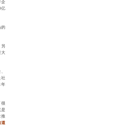
U企
0亿
场的
。另
跟大
金、
是社
1年
了很
就是
术推
知道