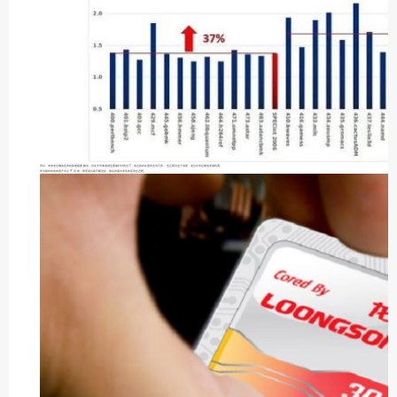
所以，未来龙芯确实还有很多难题要解决，但在半导体领域全面被针对的当下，龙芯的存在显得尤为可贵，也正因为这个局面，龙芯才有足够的发展机遇。
作为最有前途的国产自主 IT 系统，希望龙芯能不断进步，最后发展出丰富的应用生态吧。