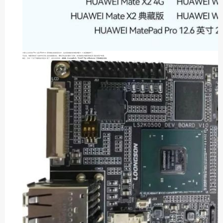
大家心心念念的 P50 以及 Mate40 系列都在首批机型当中，这次真的能好好体验鸿蒙 3.0 的流畅操作了。
可以说，鸿蒙系统成了当前华为手机业务的重要支柱，哪怕手机业务遭到了压制，依旧能通过鸿蒙系统拓宽更多的用户来源。
最近，又有一个关于鸿蒙的好消息出现了，龙芯中科宣布，
龙架构（LoongArch）平台对于 OpenHarmony 已形成初步支持。