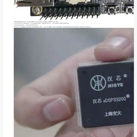
看到这里有些眼尖的朋友会说，不是说支持鸿蒙吗？这个 OpenHarmony 到底是啥，跟鸿蒙英文都不一样啊？
可以说 OpenHarmony 就是鸿蒙系统，只不过这是鸿蒙的开源项目，就像谷歌把安卓开源了，大家可以根据自己的需求进行魔改的意思。
反而龙芯和龙架构这些词汇，对很多朋友来说应该挺陌生的。
对于国产 CPU ，很多朋友的记忆还停留在当年臭名昭著的汉芯 CPU 上，“汉芯一号”不仅骗取了高达上亿元的科研基金，同时还使得中国的芯片研发长时间停摆，属实是国产芯片的黑历史了。