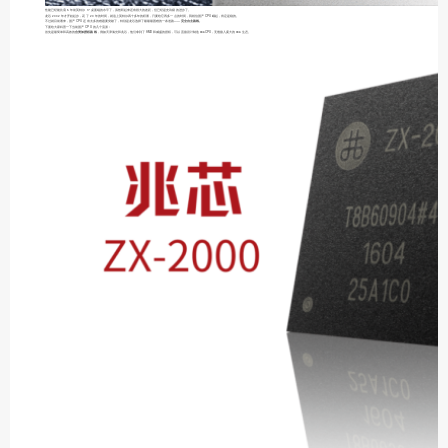
性能已经能比肩 5 年前英特尔 i7 桌面端的水平了，虽然听起来还有很大的差距，但已经是史诗级的进步了。
龙芯 2002 年才开始起步，花了 20 年的时间，就追上英特尔四十多年的积累，只要给它再多一点的时间，我相信国产 CPU 崛起，肯定是稳的。
不过就目前看来，国产 CPU 还有太多的难题要突破了，特别是龙芯选择了最最最困难的一条道路——
完全自主路线。
下面给大家科普一下当前国产 CPU 的几个流派：
首先是最简单和高效的
合资加授权路线
，例如天津海光和兆芯，他们拿到了 AMD 和威盛的授权，可以直接设计制造 x86CPU，无缝接入庞大的 x86 生态。