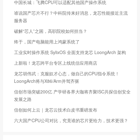
中国长城：飞腾CPU可以适配其他国产操作系统
谁说国产芯片不行？中科院传来好消息，龙芯性能接近主流
服务器
破解“芯人”之困，高职院校如何担当？
终于，国产电脑能用上鸿蒙系统了
工业实时操作系统 SylixOS 全面支持龙芯 LoongArch 架构
上新啦！龙芯跨平台专区上线统信应用商店
龙芯胡伟武：克服奴才心态，做自己的CPU指令系统！
LoongArch将与X86/Arm并驾齐驱
信创市场突破200亿 产学研各界大咖将齐聚ISC共探信创安全
发展之路
信创如何上云｜龙芯云技术白皮书重磅发布
六大国产CPU公司对比，究竟谁的芯片更给力，技术更强？