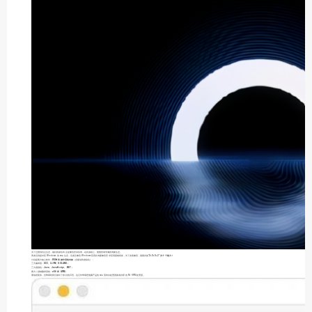
为了过渡到自主生态，最好的做法肯定是兼容安卓应用，在此基础上，慢慢形成专属的鸿蒙生态。
而龙芯则是对应 Windows 的 x86 生态，但龙芯兼容 Windows 应用比鸿蒙兼容安卓应用困难得多，为了实现兼容，需要具备
“2+3+3+2” 共十个能力！
分别是两大核心软件：
BIOS 和操作系统内核
（含驱动和虚拟化）；
三大编译器：
GCC、LLVM、GOLANG；
三大虚拟机：
Java、JavaScript、.NET；
两大二进制翻译系统：
x86 和 ARM；
看似很复杂，但苹果给我们做出了很好的示范，这几年苹果把电脑产品的 x86 英特尔处理器换成自研的 M1 ARM 处理器。